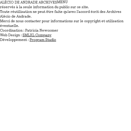
MENU
ALÉCIO DE ANDRADE ARCHIVES
Tous les droits des photographies et documents reproduits sur ce site sont
CHRONOLOGIE
réservés à la seule information du public sur ce site.
PHOTOGRAPHIE
Toute réutilisation ne peut être faite qu’avec l’accord écrit des Archives
TEXTES & MOTS
Alécio de Andrade.
EXPOSITIONS
Merci de nous contacter pour informations sur le copyright et utilisation
DIAPORAMAS
éventuelle.
CONTACT
Coordination : Patricia Newcomer
Web Design :
SMLXL Company
Développement :
Program Studio
1
2
3
4
5
6
7
8
9
10
11
12