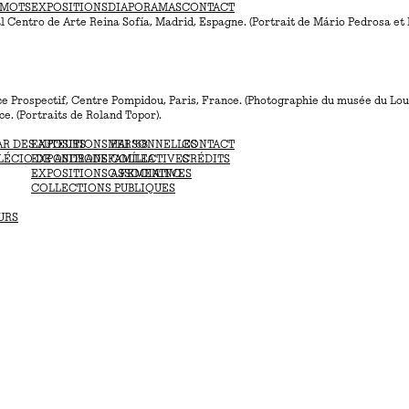
. (Portrait de Roland Topor dans la Biographie).
 MOTS
EXPOSITIONS
DIAPORAMAS
CONTACT
l Centro de Arte Reina Sofía, Madrid, Espagne. (Portrait de Mário Pedrosa et 
ce Prospectif, Centre Pompidou, Paris, France. (Photographie du
musée
du Lou
ce. (Portraits de Roland Topor).
AR DES AUTEURS
EXPOSITIONS PERSONNELLES
MAI ‘68
CONTACT
LÉCIO DE ANDRADE
EXPOSITIONS COLLECTIVES
FAMÍLIA
CRÉDITS
EXPOSITIONS ASSOCIATIVES
O FEMENINO
COLLECTIONS PUBLIQUES
URS