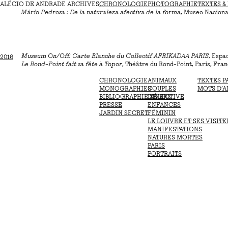
ALÉCIO DE ANDRADE ARCHIVES
Le Monde selon Topor
, Bibliothèque nationale de France, Paris, France
CHRONOLOGIE
PHOTOGRAPHIE
TEXTES &
2017
Mário Pedrosa : De la naturaleza afectiva de la forma
, Museo Naciona
Museum On/Off. Carte Blanche du Collectif AFRIKADAA PARIS
, Espa
2016
Le Rond-Point fait sa fête à Topor
, Théâtre du Rond-Point, Paris, Fran
CHRONOLOGIE
ANIMAUX
TEXTES P
MONOGRAPHIES
COUPLES
MOTS D’A
BIBLIOGRAPHIE SÉLECTIVE
DIVERS
PRESSE
ENFANCES
JARDIN SECRET
FÉMININ
LE LOUVRE ET SES VISITE
MANIFESTATIONS
NATURES MORTES
PARIS
PORTRAITS